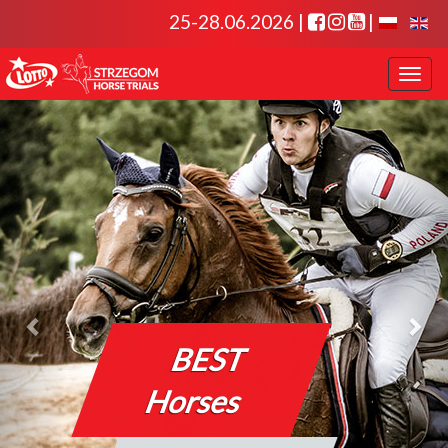
25-28.06.2026 |
|
Toggl
navig
Toggl
naviga
BEST
Horses