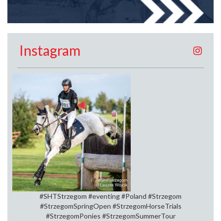
Instagram
#SHTStrzegom #eventing #Poland #Strzegom
#StrzegomSpringOpen⁠ #StrzegomHorseTrials⁠
#StrzegomPonies #StrzegomSummerTour⁠