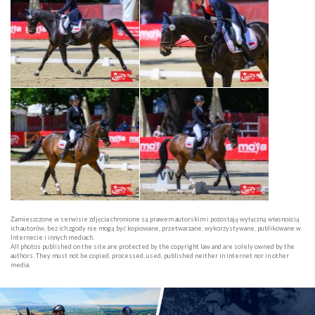
Zamieszczone w serwisie zdjęcia chronione są prawem autorskim i pozostają wyłączną własnością
ich autorów, bez ich zgody nie mogą być kopiowane, przetwarzane, wykorzystywane, publikowane w
Internecie i innych mediach.
All photos published on the site are protected by the copyright law and are solely owned by the
authors. They must not be copied, processed, used, published neither in internet nor in other
media.