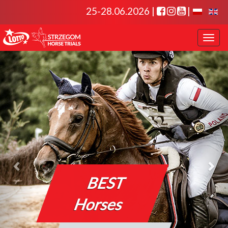
25-28.06.2026 |
|
Toggl
naviga
BEST
Horses