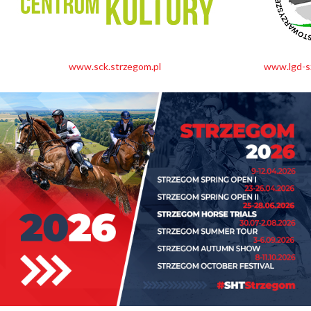
www.sck.strzegom.pl
www.lgd-sz