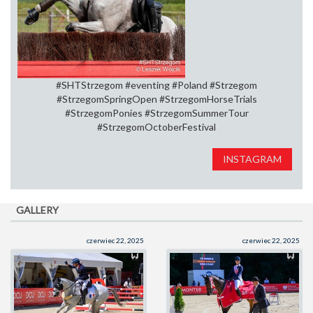
#SHTStrzegom #eventing #Poland #Strzegom
#StrzegomSpringOpen⁠ #StrzegomHorseTrials⁠
#StrzegomPonies #StrzegomSummerTour⁠
#StrzegomOctoberFestival
INSTAGRAM
GALLERY
czerwiec 22, 2025
czerwiec 22, 2025