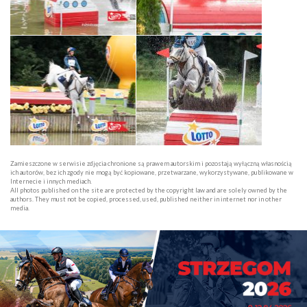
Zamieszczone w serwisie zdjęcia chronione są prawem autorskim i pozostają wyłączną własnością
ich autorów, bez ich zgody nie mogą być kopiowane, przetwarzane, wykorzystywane, publikowane w
Internecie i innych mediach.
All photos published on the site are protected by the copyright law and are solely owned by the
authors. They must not be copied, processed, used, published neither in internet nor in other
media.