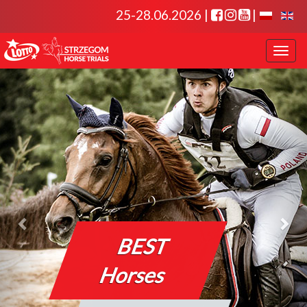
25-28.06.2026 |
|
Toggl
navig
Toggl
naviga
BEST
Horses