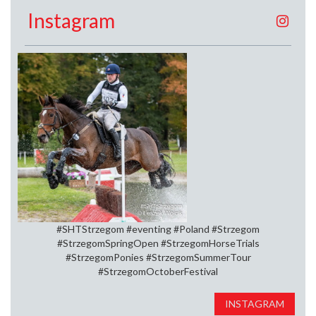
Instagram
#SHTStrzegom #eventing #Poland #Strzegom
#StrzegomSpringOpen⁠ #StrzegomHorseTrials⁠
#StrzegomPonies #StrzegomSummerTour⁠
#StrzegomOctoberFestival
INSTAGRAM