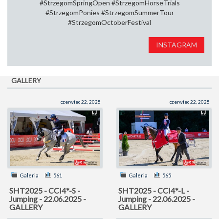
#StrzegomSpringOpen⁠ #StrzegomHorseTrials⁠
#StrzegomPonies #StrzegomSummerTour⁠
#StrzegomOctoberFestival
INSTAGRAM
GALLERY
czerwiec 22, 2025
czerwiec 22, 2025
Galeria
561
Galeria
565
SHT2025 - CCI4*-S -
SHT2025 - CCI4*-L -
Jumping - 22.06.2025 -
Jumping - 22.06.2025 -
GALLERY
GALLERY